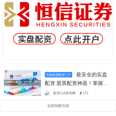
最安全的实盘
在线股票配资门户
配资 股票配资神器！掌握市
场先机，一键配资，轻松实
配资114查询网
172
现财富增长！
全部加载完成